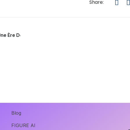
Share:
 Une Ère De Personnalisation Avancée
Blog
FIGURE AI