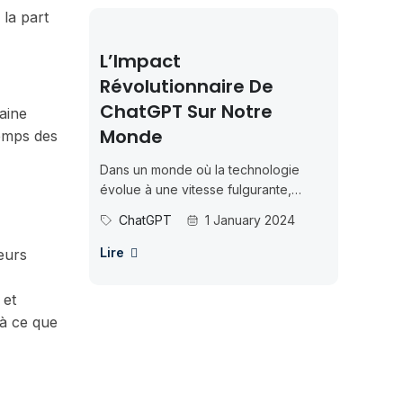
 la part
L’Impact
Révolutionnaire De
ChatGPT Sur Notre
maine
Monde
temps des
Dans un monde où la technologie
évolue à une vitesse fulgurante,
l’intelligence artificielle (IA) se
ChatGPT
1 January 2024
positionne en tête de liste...
Lire
eurs
 et
 à ce que