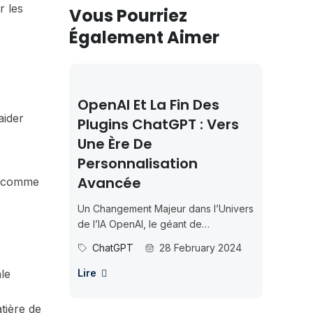
r les
Vous Pourriez
Également Aimer
OpenAI Et La Fin Des
aider
Plugins ChatGPT : Vers
Une Ère De
Personnalisation
Avancée
ls comme
Un Changement Majeur dans l’Univers
de l’IA OpenAI, le géant de
l’intelligence artificielle, a récemment
ChatGPT
28 February 2024
annoncé une décision qui marque...
ale
Lire
atière de